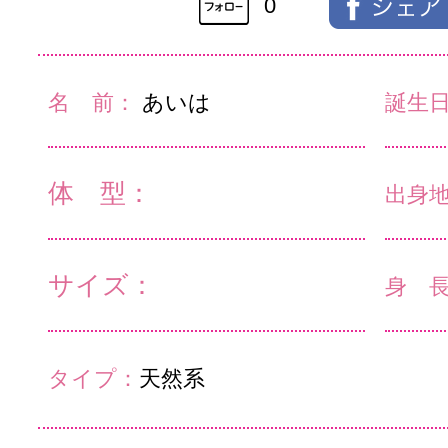
0
名 前：
あいは
誕生
体 型：
出身
サイズ：
身 
タイプ：
天然系